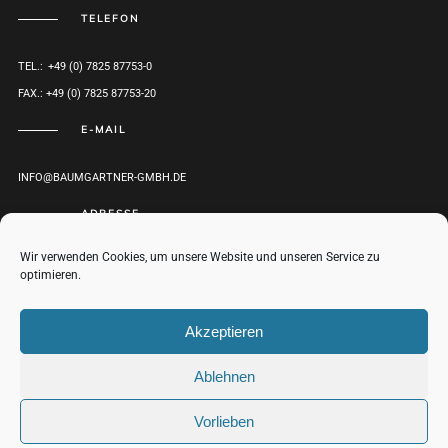
TELEFON
TEL.: +49 (0) 7825 87753-0
FAX.: +49 (0) 7825 87753-20
E-MAIL
INFO@BAUMGARTNER-GMBH.DE
ADRESSE
Wir verwenden Cookies, um unsere Website und unseren Service zu
HERRENWEG 1
optimieren.
D-77971 KIPPENHEIM
ROUTENPLANER
Akzeptieren
Ablehnen
© BAUMGARTNER GMBH 2017-2021 |
IMPRESSUM
|
DATENSCHUTZ
NACH
Vorlieben
OBEN