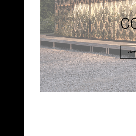
C
View