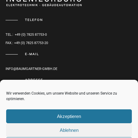
TELEFON
TEL.: +49 (0) 7825 87753-0
FAX.: +49 (0) 7825 87753-20
E-MAIL
INFO@BAUMGARTNER-GMBH.DE
ADRESSE
Wir verwenden Cookies, um unsere Website und unseren Service zu
HERRENWEG 1
optimieren.
D-77971 KIPPENHEIM
ROUTENPLANER
Akzeptieren
Ablehnen
© BAUMGARTNER GMBH 2017-2021 |
IMPRESSUM
|
DATENSCHUTZ