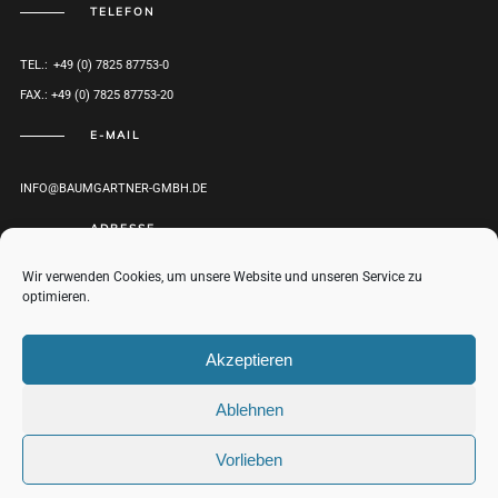
TELEFON
TEL.: +49 (0) 7825 87753-0
FAX.: +49 (0) 7825 87753-20
E-MAIL
INFO@BAUMGARTNER-GMBH.DE
ADRESSE
Wir verwenden Cookies, um unsere Website und unseren Service zu
HERRENWEG 1
optimieren.
D-77971 KIPPENHEIM
ROUTENPLANER
Akzeptieren
Ablehnen
© BAUMGARTNER GMBH 2017-2021 |
IMPRESSUM
|
DATENSCHUTZ
NACH
Vorlieben
OBEN