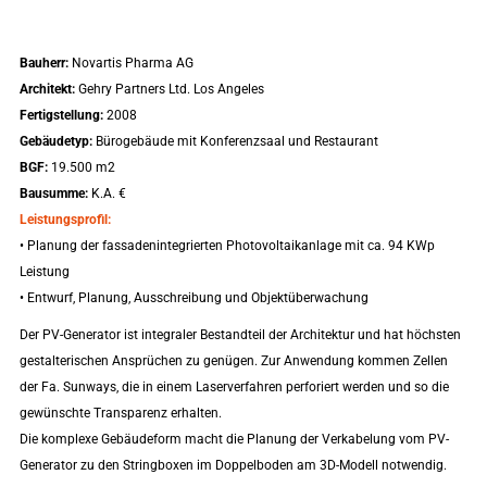
Bauherr:
Novartis Pharma AG
Architekt:
Gehry Partners Ltd. Los Angeles
Fertigstellung:
2008
Gebäudetyp:
Bürogebäude mit Konferenzsaal und Restaurant
BGF:
19.500 m2
Bausumme:
K.A. €
Leistungsprofil:
• Planung der fassadenintegrierten Photovoltaikanlage mit ca. 94 KWp
Leistung
• Entwurf, Planung, Ausschreibung und Objektüberwachung
Der PV-Generator ist integraler Bestandteil der Architektur und hat höchsten
gestalterischen Ansprüchen zu genügen. Zur Anwendung kommen Zellen
der Fa. Sunways, die in einem Laserverfahren perforiert werden und so die
gewünschte Transparenz erhalten.
Die komplexe Gebäudeform macht die Planung der Verkabelung vom PV-
Generator zu den Stringboxen im Doppelboden am 3D-Modell notwendig.