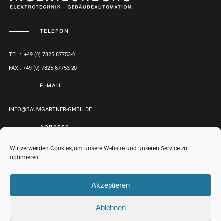
TELEFON
TEL.: +49 (0) 7825 87753-0
FAX.: +49 (0) 7825 87753-20
E-MAIL
INFO@BAUMGARTNER-GMBH.DE
ADRESSE
Wir verwenden Cookies, um unsere Website und unseren Service zu
HERRENWEG 1
optimieren.
D-77971 KIPPENHEIM
ROUTENPLANER
Akzeptieren
Ablehnen
© BAUMGARTNER GMBH 2017-2021 |
IMPRESSUM
|
DATENSCHUTZ