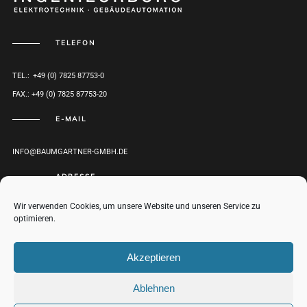
TELEFON
TEL.: +49 (0) 7825 87753-0
FAX.: +49 (0) 7825 87753-20
E-MAIL
INFO@BAUMGARTNER-GMBH.DE
ADRESSE
Wir verwenden Cookies, um unsere Website und unseren Service zu
HERRENWEG 1
optimieren.
D-77971 KIPPENHEIM
ROUTENPLANER
Akzeptieren
Ablehnen
© BAUMGARTNER GMBH 2017-2021 |
IMPRESSUM
|
DATENSCHUTZ